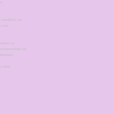
ez
 modifiant les
r ces
cookies ou
onctionnalités de
lisateur.
 votre