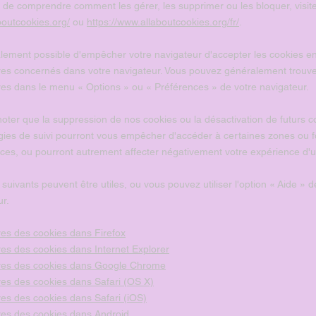
et de comprendre comment les gérer, les supprimer ou les bloquer, visit
boutcookies.org/
ou
https://www.allaboutcookies.org/fr/
.
galement possible d'empêcher votre navigateur d'accepter les cookies en
es concernés dans votre navigateur. Vous pouvez généralement trouve
res dans le menu
«
Options
»
ou
«
Préférences
»
de votre navigateur.
noter que la suppression de nos cookies ou la désactivation de futurs 
gies de suivi pourront vous empêcher d'accéder à certaines zones ou f
ces, ou pourront autrement affecter négativement votre expérience d'uti
 suivants peuvent être utiles, ou vous pouvez utiliser l'option
«
Aide
»
de
ur.
es des cookies dans Firefox
es des cookies dans Internet Explorer
es des cookies dans Google Chrome
es des cookies dans Safari (OS X)
es des cookies dans Safari (iOS)
es des cookies dans Android