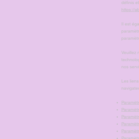
définis 
https://a
Il est é
paramètr
paramèt
Veuillez 
technolo
nos servi
Les liens
navigate
Paramètr
Paramètr
Paramètr
Paramètr
Paramètr
Paramètr