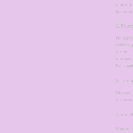
améliorer
les param
2. Pourq
Nous pou
raisons, 
d'identif
de recevo
l'efficac
3. Table
Dans cett
d'inform
4. Vos c
Pour en 